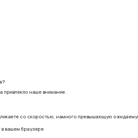
а?
а привлекло наше внимание.
 кликаете со скоростью, намного превышающую ожидаему
t в вашем браузере