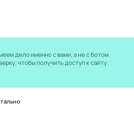
еем дело именно с вами, а не с ботом.
ерку, чтобы получить доступ к сайту.
нтально