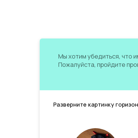
Мы хотим убедиться, что им
Пожалуйста, пройдите пров
Разверните картинку горизо