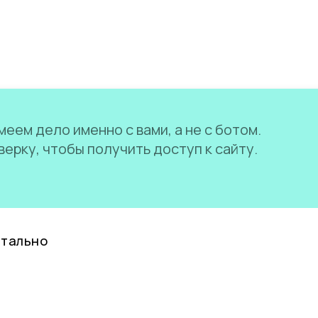
еем дело именно с вами, а не с ботом.
ерку, чтобы получить доступ к сайту.
нтально