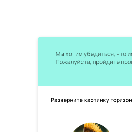
Мы хотим убедиться, что им
Пожалуйста, пройдите пров
Разверните картинку горизо