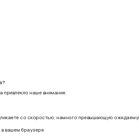
а?
а привлекло наше внимание.
 кликаете со скоростью, намного превышающую ожидаему
t в вашем браузере