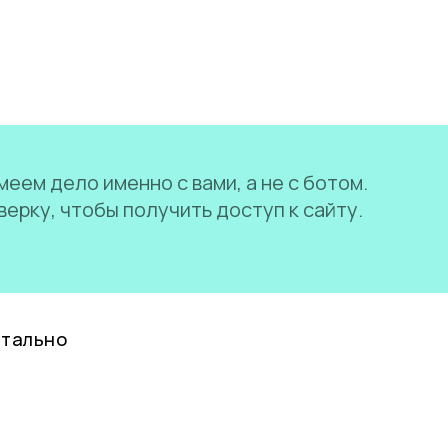
еем дело именно с вами, а не с ботом.
ерку, чтобы получить доступ к сайту.
нтально