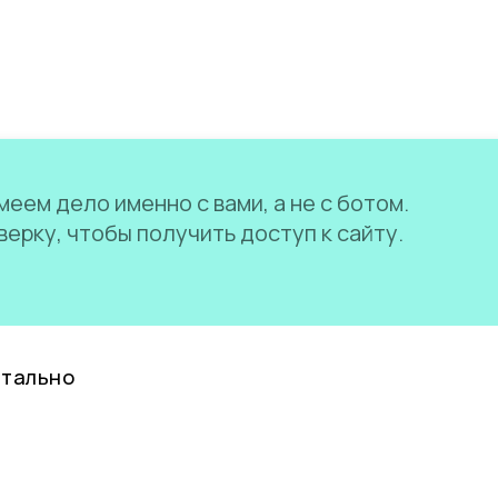
еем дело именно с вами, а не с ботом.
ерку, чтобы получить доступ к сайту.
нтально