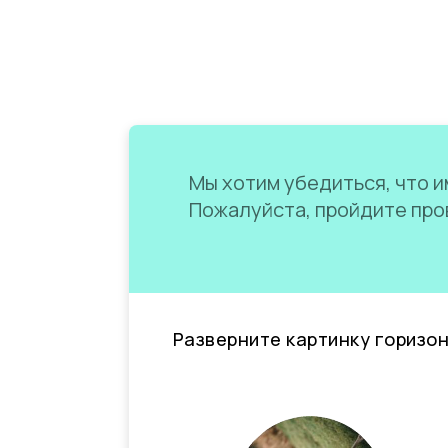
Мы хотим убедиться, что им
Пожалуйста, пройдите пров
Разверните картинку горизо