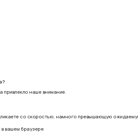
а?
а привлекло наше внимание.
 кликаете со скоростью, намного превышающую ожидаему
t в вашем браузере