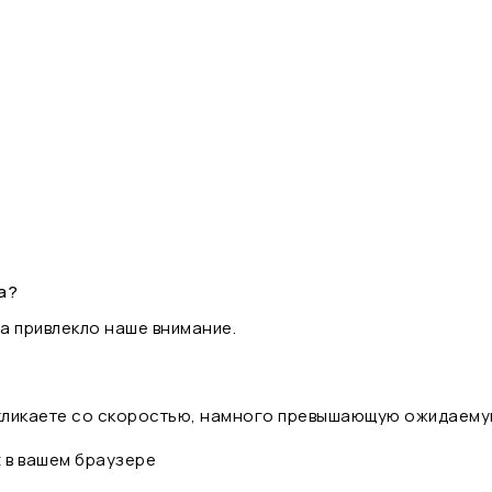
а?
а привлекло наше внимание.
 кликаете со скоростью, намного превышающую ожидаему
t в вашем браузере