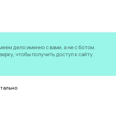
еем дело именно с вами, а не с ботом.
ерку, чтобы получить доступ к сайту.
нтально