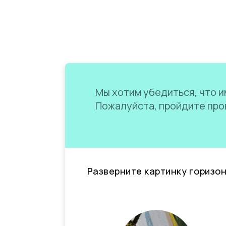
Мы хотим убедиться, что им
Пожалуйста, пройдите пров
Разверните картинку горизо