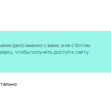
еем дело именно с вами, а не с ботом.
ерку, чтобы получить доступ к сайту.
нтально