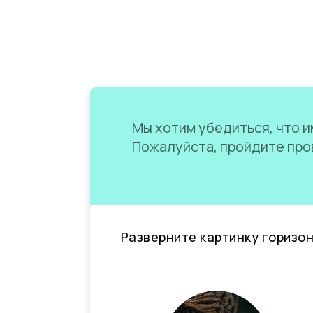
Мы хотим убедиться, что им
Пожалуйста, пройдите пров
Разверните картинку горизо