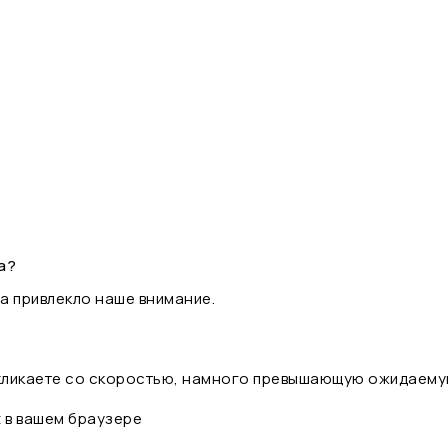
а?
а привлекло наше внимание.
 кликаете со скоростью, намного превышающую ожидаему
t в вашем браузере