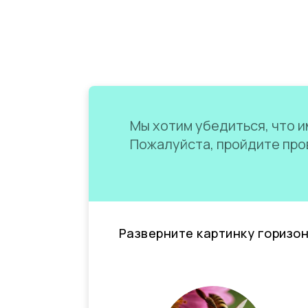
Мы хотим убедиться, что им
Пожалуйста, пройдите пров
Разверните картинку горизо