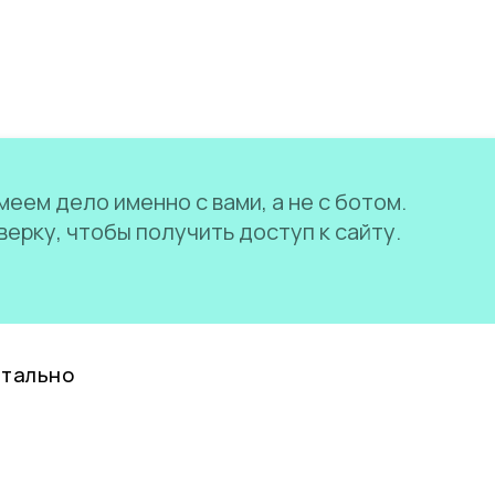
еем дело именно с вами, а не с ботом.
ерку, чтобы получить доступ к сайту.
нтально