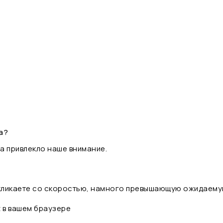
а?
а привлекло наше внимание.
 кликаете со скоростью, намного превышающую ожидаему
t в вашем браузере