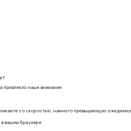
а?
а привлекло наше внимание.
 кликаете со скоростью, намного превышающую ожидаему
t в вашем браузере