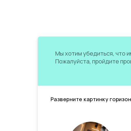
Мы хотим убедиться, что им
Пожалуйста, пройдите пров
Разверните картинку горизо