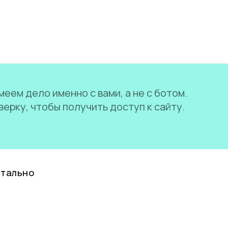
еем дело именно с вами, а не с ботом.
ерку, чтобы получить доступ к сайту.
нтально