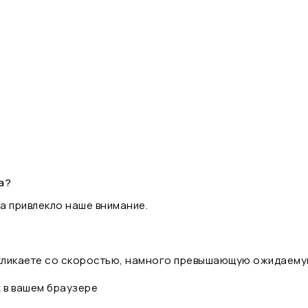
а?
а привлекло наше внимание.
 кликаете со скоростью, намного превышающую ожидаему
t в вашем браузере