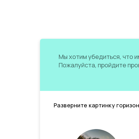
Мы хотим убедиться, что им
Пожалуйста, пройдите пров
Разверните картинку горизо