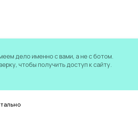
еем дело именно с вами, а не с ботом.
ерку, чтобы получить доступ к сайту.
нтально