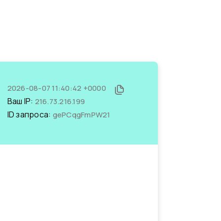
2026-08-07 11:40:42 +0000
Ваш IP:
216.73.216.199
ID запроса:
gePCqgFmPW21