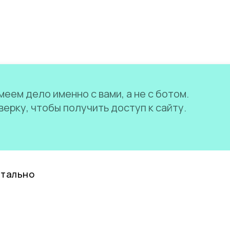
еем дело именно с вами, а не с ботом.
ерку, чтобы получить доступ к сайту.
нтально