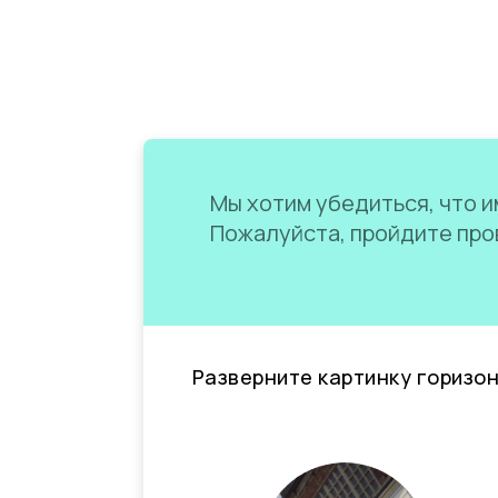
Мы хотим убедиться, что им
Пожалуйста, пройдите пров
Разверните картинку горизо