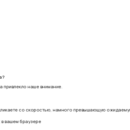
а?
а привлекло наше внимание.
 кликаете со скоростью, намного превышающую ожидаему
t в вашем браузере