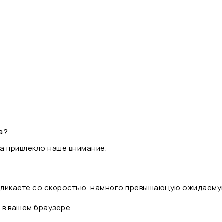
а?
а привлекло наше внимание.
 кликаете со скоростью, намного превышающую ожидаему
t в вашем браузере