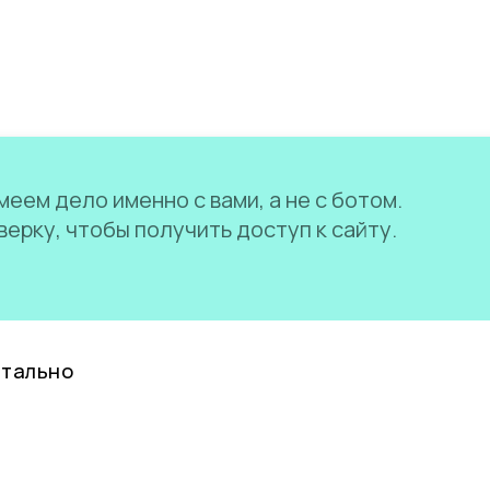
еем дело именно с вами, а не с ботом.
ерку, чтобы получить доступ к сайту.
нтально