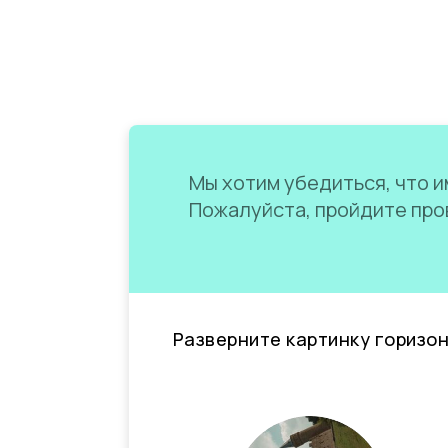
Мы хотим убедиться, что им
Пожалуйста, пройдите пров
Разверните картинку горизо