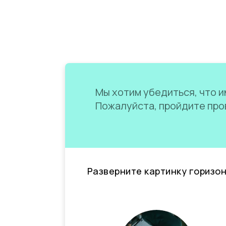
Мы хотим убедиться, что им
Пожалуйста, пройдите пров
Разверните картинку горизо