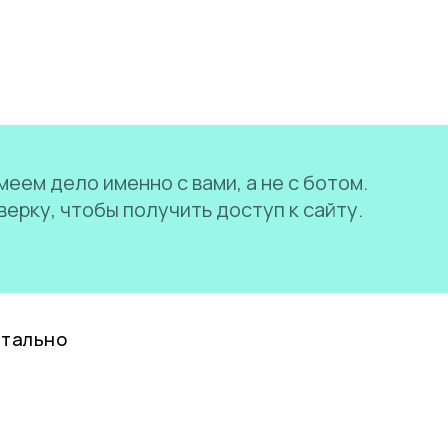
еем дело именно с вами, а не с ботом.
ерку, чтобы получить доступ к сайту.
нтально