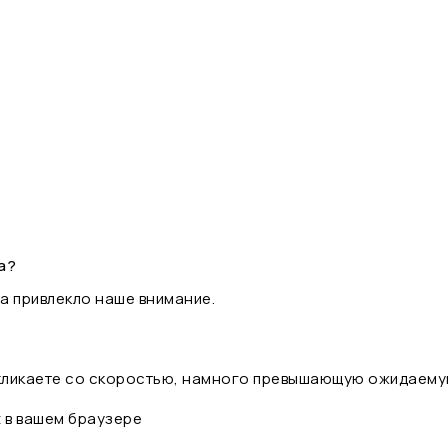
а?
а привлекло наше внимание.
 кликаете со скоростью, намного превышающую ожидаему
t в вашем браузере