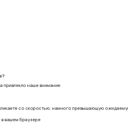
а?
а привлекло наше внимание.
 кликаете со скоростью, намного превышающую ожидаему
t в вашем браузере