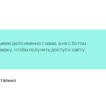
еем дело именно с вами, а не с ботом.
ерку, чтобы получить доступ к сайту.
нтально