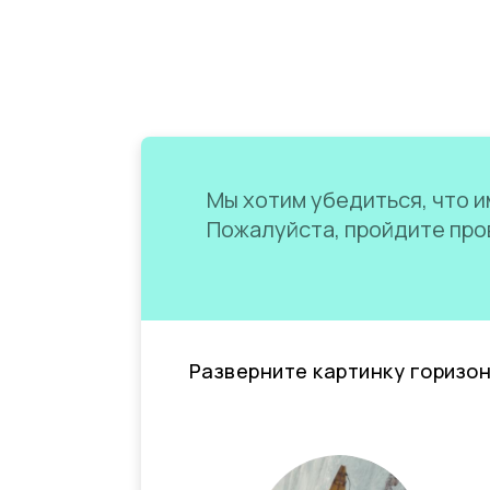
Мы хотим убедиться, что им
Пожалуйста, пройдите пров
Разверните картинку горизо