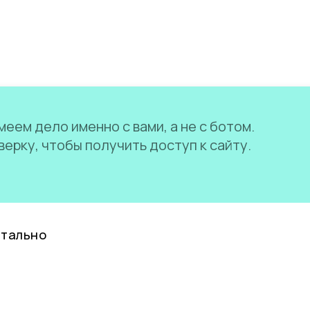
еем дело именно с вами, а не с ботом.
ерку, чтобы получить доступ к сайту.
нтально