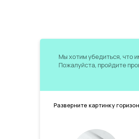
Мы хотим убедиться, что им
Пожалуйста, пройдите пров
Разверните картинку горизо