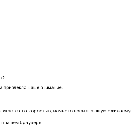
а?
а привлекло наше внимание.
 кликаете со скоростью, намного превышающую ожидаему
t в вашем браузере