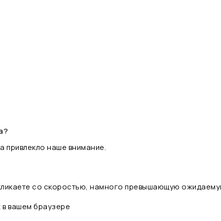
а?
а привлекло наше внимание.
 кликаете со скоростью, намного превышающую ожидаему
t в вашем браузере