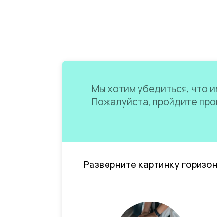
Мы хотим убедиться, что им
Пожалуйста, пройдите пров
Разверните картинку горизо