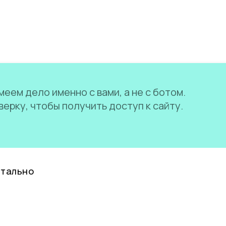
еем дело именно с вами, а не с ботом.
ерку, чтобы получить доступ к сайту.
нтально