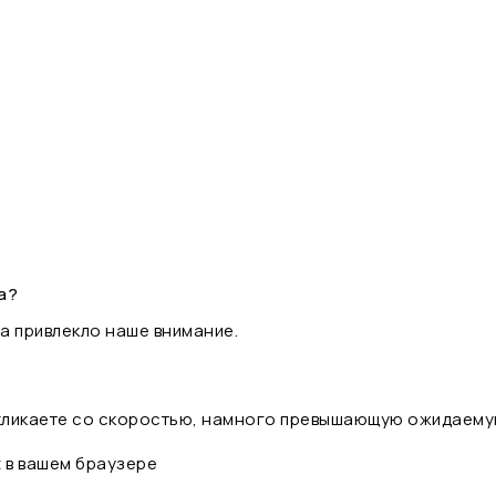
а?
а привлекло наше внимание.
 кликаете со скоростью, намного превышающую ожидаему
t в вашем браузере