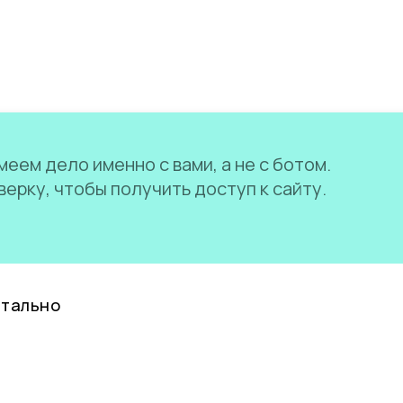
еем дело именно с вами, а не с ботом.
ерку, чтобы получить доступ к сайту.
нтально