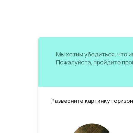
Мы хотим убедиться, что им
Пожалуйста, пройдите пров
Разверните картинку горизо