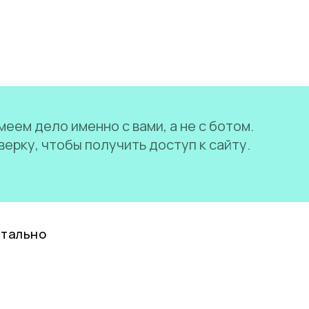
еем дело именно с вами, а не с ботом.
ерку, чтобы получить доступ к сайту.
нтально