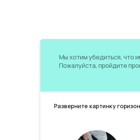
Мы хотим убедиться, что им
Пожалуйста, пройдите пров
Разверните картинку горизо