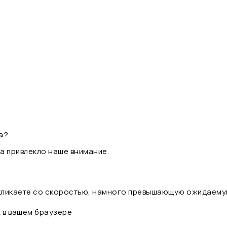
а?
а привлекло наше внимание.
 кликаете со скоростью, намного превышающую ожидаему
t в вашем браузере