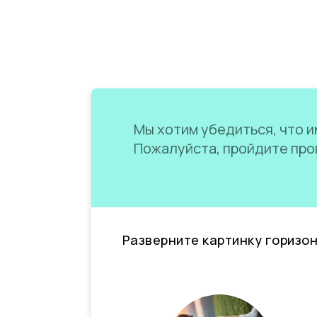
Мы хотим убедиться, что им
Пожалуйста, пройдите пров
Разверните картинку горизо