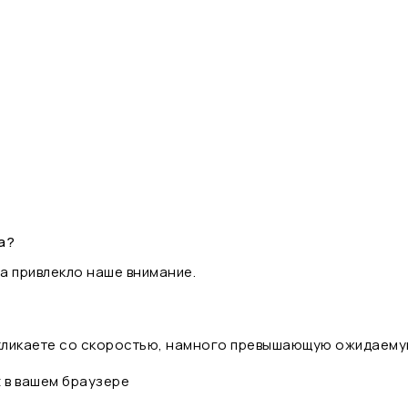
а?
а привлекло наше внимание.
 кликаете со скоростью, намного превышающую ожидаему
t в вашем браузере