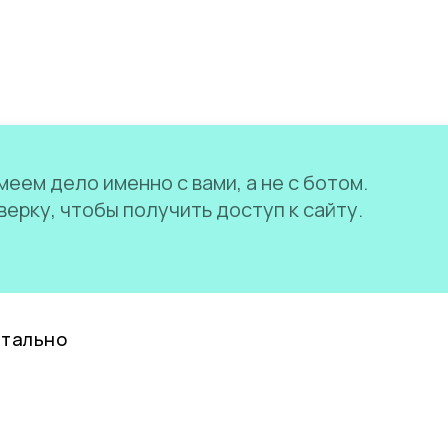
еем дело именно с вами, а не с ботом.
ерку, чтобы получить доступ к сайту.
нтально