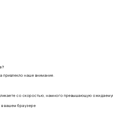
а?
а привлекло наше внимание.
 кликаете со скоростью, намного превышающую ожидаему
t в вашем браузере