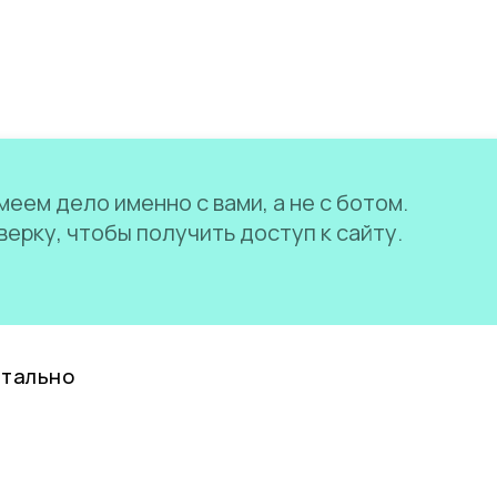
еем дело именно с вами, а не с ботом.
ерку, чтобы получить доступ к сайту.
нтально