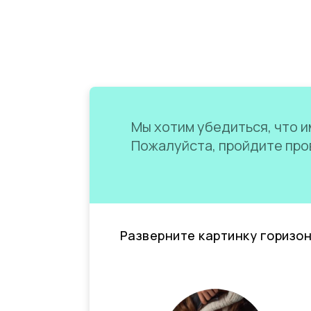
Мы хотим убедиться, что им
Пожалуйста, пройдите пров
Разверните картинку горизо