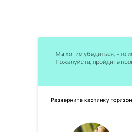
Мы хотим убедиться, что им
Пожалуйста, пройдите пров
Разверните картинку горизо