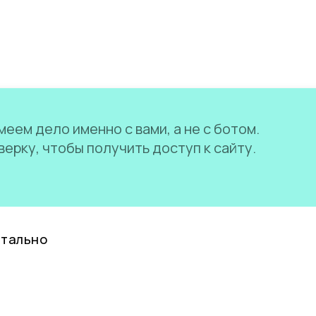
еем дело именно с вами, а не с ботом.
ерку, чтобы получить доступ к сайту.
нтально