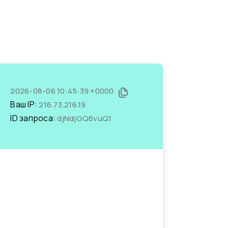
2026-08-06 10:45:39 +0000
Ваш IP:
216.73.216.19
ID запроса:
djNdjGQ6vuQ1