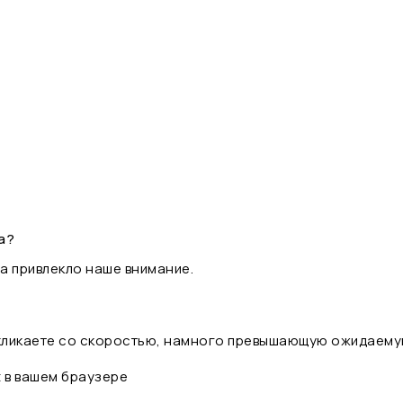
а?
а привлекло наше внимание.
 кликаете со скоростью, намного превышающую ожидаему
t в вашем браузере