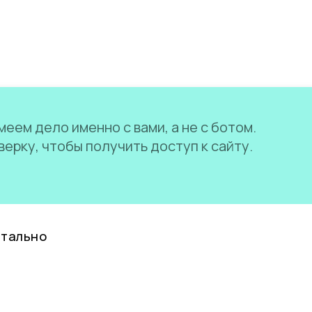
еем дело именно с вами, а не с ботом.
ерку, чтобы получить доступ к сайту.
нтально