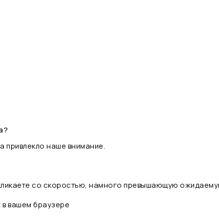
а?
а привлекло наше внимание.
 кликаете со скоростью, намного превышающую ожидаему
t в вашем браузере