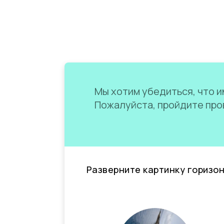
Мы хотим убедиться, что им
Пожалуйста, пройдите пров
Разверните картинку горизо