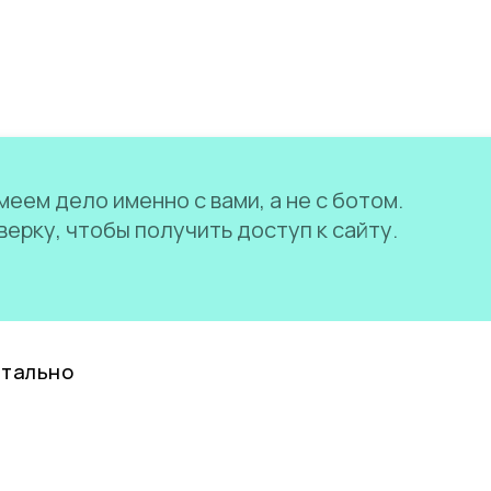
еем дело именно с вами, а не с ботом.
ерку, чтобы получить доступ к сайту.
нтально