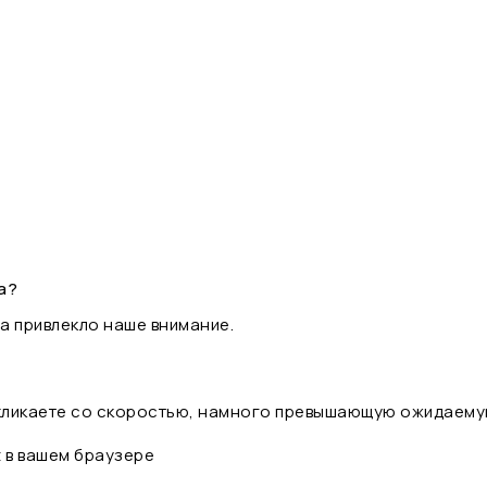
а?
а привлекло наше внимание.
 кликаете со скоростью, намного превышающую ожидаему
t в вашем браузере