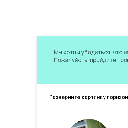
Мы хотим убедиться, что им
Пожалуйста, пройдите пров
Разверните картинку горизо