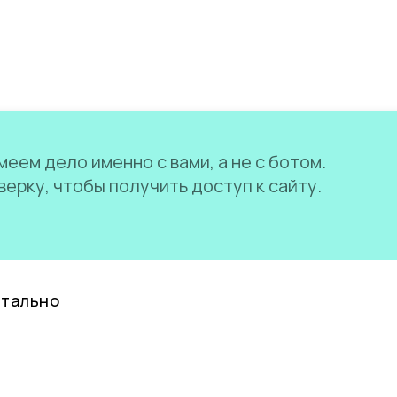
еем дело именно с вами, а не с ботом.
ерку, чтобы получить доступ к сайту.
нтально