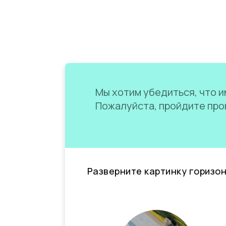
Мы хотим убедиться, что им
Пожалуйста, пройдите пров
Разверните картинку горизо