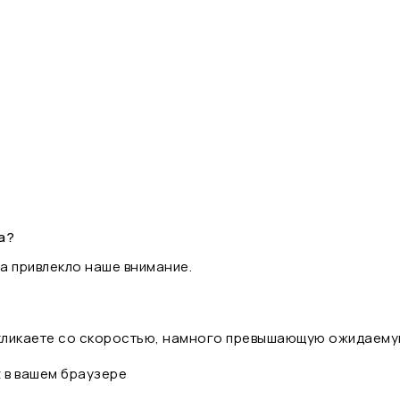
а?
а привлекло наше внимание.
 кликаете со скоростью, намного превышающую ожидаему
t в вашем браузере