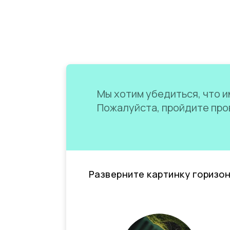
Мы хотим убедиться, что им
Пожалуйста, пройдите пров
Разверните картинку горизо