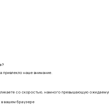
а?
а привлекло наше внимание.
 кликаете со скоростью, намного превышающую ожидаему
t в вашем браузере