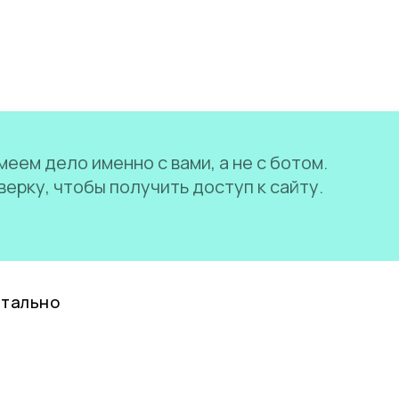
еем дело именно с вами, а не с ботом.
ерку, чтобы получить доступ к сайту.
нтально