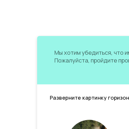
Мы хотим убедиться, что им
Пожалуйста, пройдите пров
Разверните картинку горизо