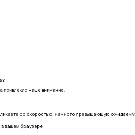
а?
а привлекло наше внимание.
 кликаете со скоростью, намного превышающую ожидаему
t в вашем браузере