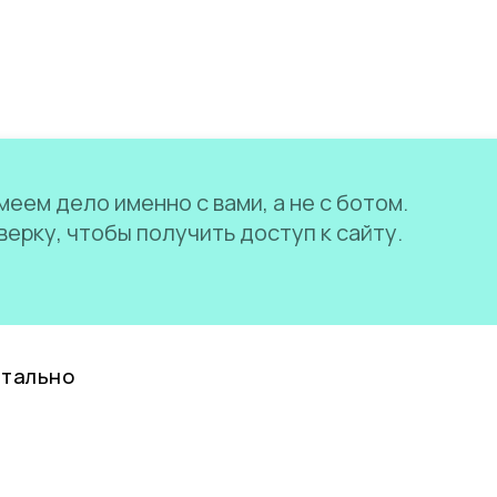
еем дело именно с вами, а не с ботом.
ерку, чтобы получить доступ к сайту.
нтально