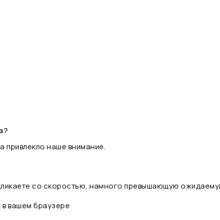
а?
а привлекло наше внимание.
 кликаете со скоростью, намного превышающую ожидаему
t в вашем браузере