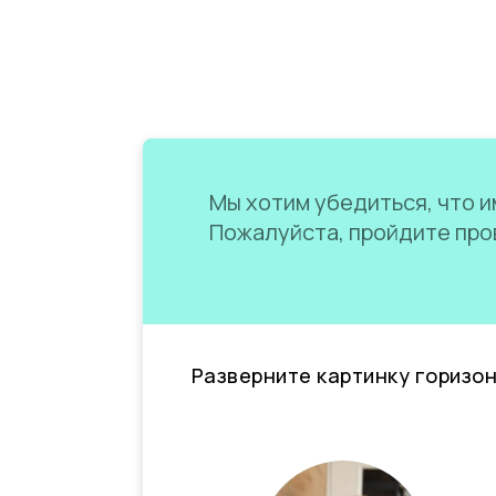
Мы хотим убедиться, что им
Пожалуйста, пройдите пров
Разверните картинку горизо