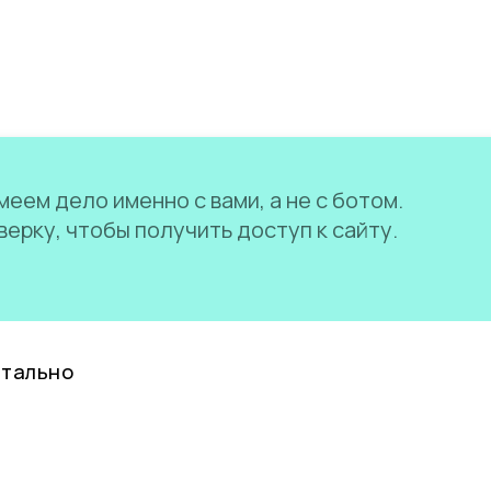
еем дело именно с вами, а не с ботом.
ерку, чтобы получить доступ к сайту.
нтально