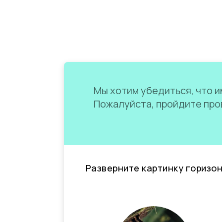
Мы хотим убедиться, что им
Пожалуйста, пройдите пров
Разверните картинку горизо