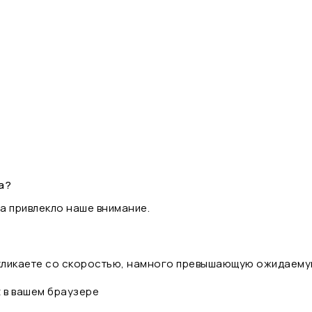
а?
а привлекло наше внимание.
 кликаете со скоростью, намного превышающую ожидаему
t в вашем браузере