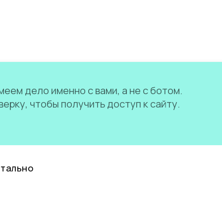
еем дело именно с вами, а не с ботом.
ерку, чтобы получить доступ к сайту.
нтально