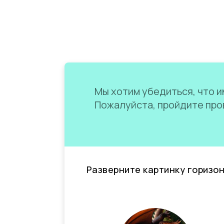
Мы хотим убедиться, что им
Пожалуйста, пройдите пров
Разверните картинку горизо