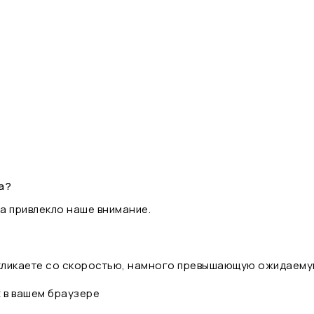
а?
а привлекло наше внимание.
 кликаете со скоростью, намного превышающую ожидаему
t в вашем браузере