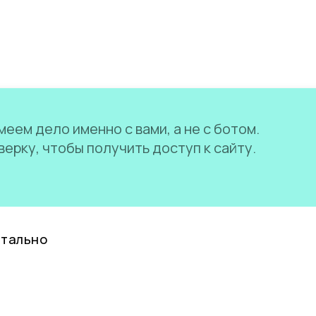
еем дело именно с вами, а не с ботом.
ерку, чтобы получить доступ к сайту.
нтально