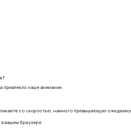
а?
а привлекло наше внимание.
 кликаете со скоростью, намного превышающую ожидаему
t в вашем браузере