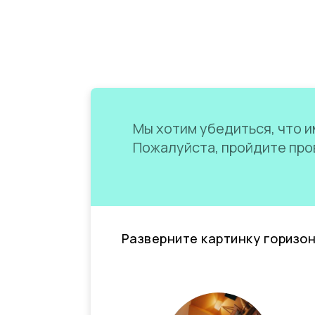
Мы хотим убедиться, что им
Пожалуйста, пройдите пров
Разверните картинку горизо