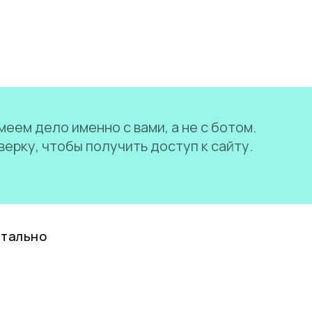
еем дело именно с вами, а не с ботом.
ерку, чтобы получить доступ к сайту.
нтально