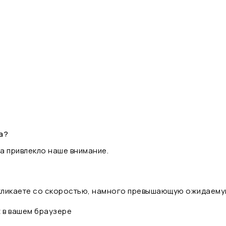
а?
а привлекло наше внимание.
 кликаете со скоростью, намного превышающую ожидаему
t в вашем браузере