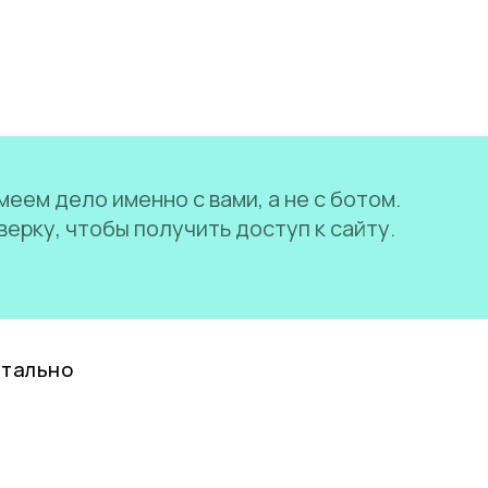
еем дело именно с вами, а не с ботом.
ерку, чтобы получить доступ к сайту.
нтально