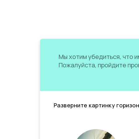
Мы хотим убедиться, что им
Пожалуйста, пройдите пров
Разверните картинку горизо