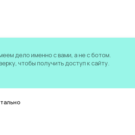
еем дело именно с вами, а не с ботом.
ерку, чтобы получить доступ к сайту.
нтально