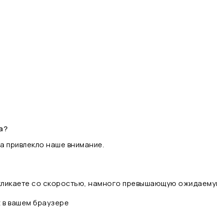
а?
а привлекло наше внимание.
 кликаете со скоростью, намного превышающую ожидаему
t в вашем браузере