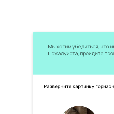
Мы хотим убедиться, что им
Пожалуйста, пройдите пров
Разверните картинку горизо