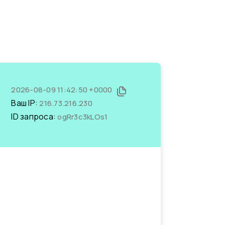
2026-08-09 11:42:50 +0000
Ваш IP:
216.73.216.230
ID запроса:
ogRr3c3kLOs1