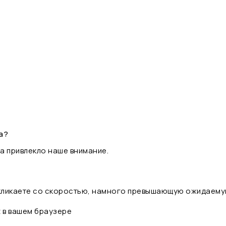
а?
а привлекло наше внимание.
 кликаете со скоростью, намного превышающую ожидаему
t в вашем браузере