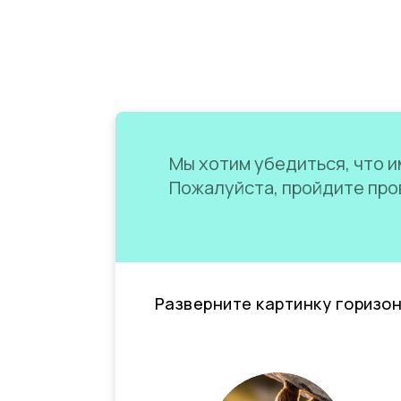
Мы хотим убедиться, что им
Пожалуйста, пройдите пров
Разверните картинку горизо