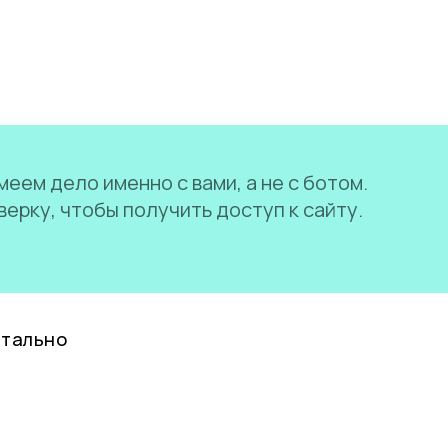
еем дело именно с вами, а не с ботом.
ерку, чтобы получить доступ к сайту.
нтально