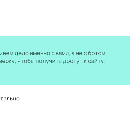
еем дело именно с вами, а не с ботом.
ерку, чтобы получить доступ к сайту.
нтально