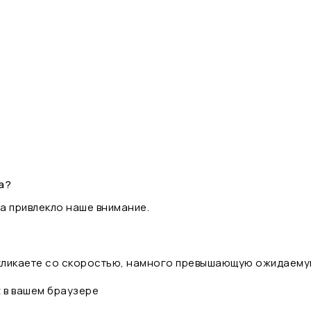
а?
а привлекло наше внимание.
 кликаете со скоростью, намного превышающую ожидаему
t в вашем браузере