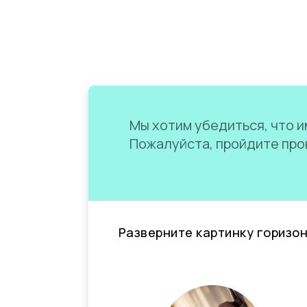
Мы хотим убедиться, что им
Пожалуйста, пройдите пров
Разверните картинку горизо