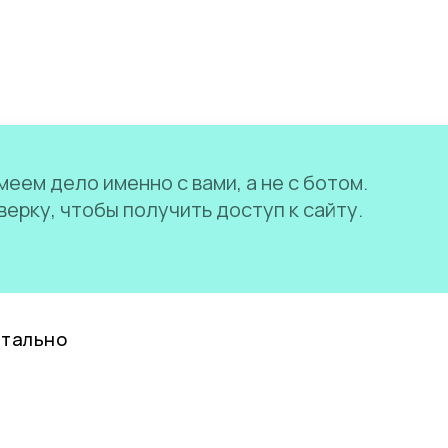
еем дело именно с вами, а не с ботом.
ерку, чтобы получить доступ к сайту.
нтально