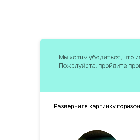
Мы хотим убедиться, что им
Пожалуйста, пройдите пров
Разверните картинку горизо