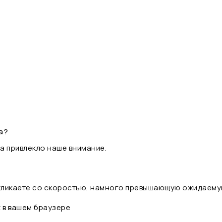
а?
а привлекло наше внимание.
 кликаете со скоростью, намного превышающую ожидаему
t в вашем браузере