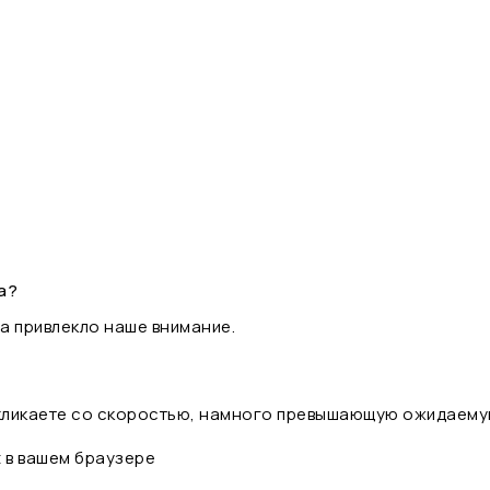
а?
а привлекло наше внимание.
 кликаете со скоростью, намного превышающую ожидаему
t в вашем браузере