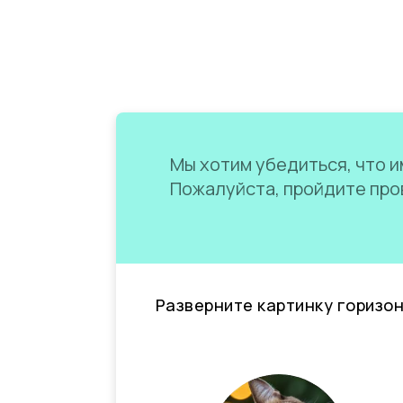
Мы хотим убедиться, что им
Пожалуйста, пройдите пров
Разверните картинку горизо