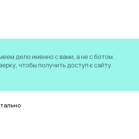
еем дело именно с вами, а не с ботом.
ерку, чтобы получить доступ к сайту.
нтально