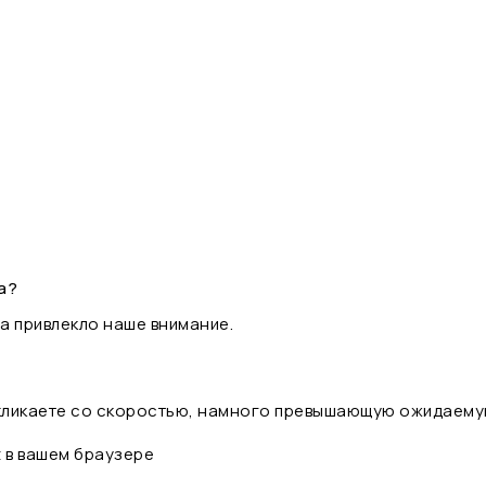
а?
а привлекло наше внимание.
 кликаете со скоростью, намного превышающую ожидаему
t в вашем браузере