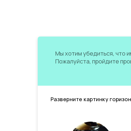
Мы хотим убедиться, что им
Пожалуйста, пройдите пров
Разверните картинку горизо