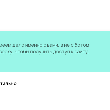
еем дело именно с вами, а не с ботом.
ерку, чтобы получить доступ к сайту.
нтально