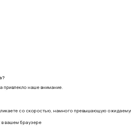
а?
а привлекло наше внимание.
 кликаете со скоростью, намного превышающую ожидаему
t в вашем браузере