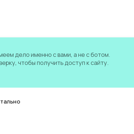
еем дело именно с вами, а не с ботом.
ерку, чтобы получить доступ к сайту.
нтально