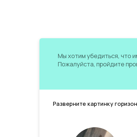
Мы хотим убедиться, что им
Пожалуйста, пройдите пров
Разверните картинку горизо