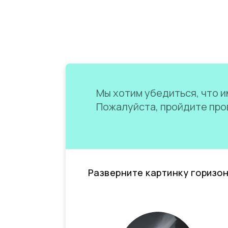
Мы хотим убедиться, что им
Пожалуйста, пройдите пров
Разверните картинку горизо