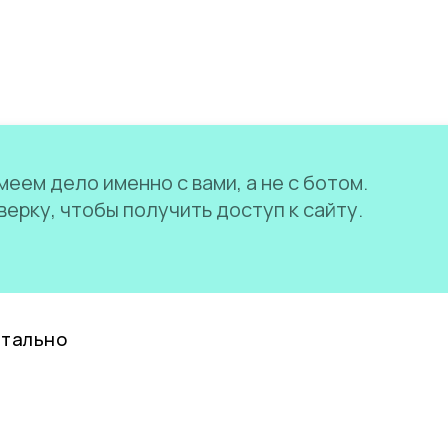
еем дело именно с вами, а не с ботом.
ерку, чтобы получить доступ к сайту.
нтально