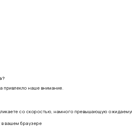
а?
а привлекло наше внимание.
 кликаете со скоростью, намного превышающую ожидаему
t в вашем браузере