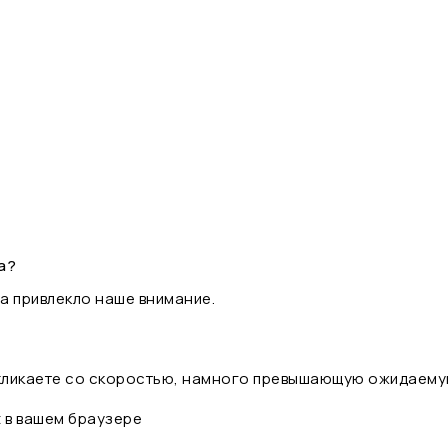
а?
а привлекло наше внимание.
 кликаете со скоростью, намного превышающую ожидаему
t в вашем браузере