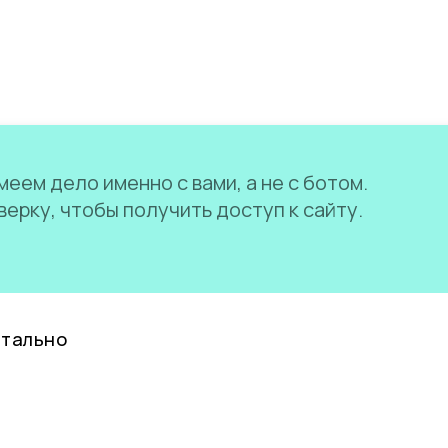
еем дело именно с вами, а не с ботом.
ерку, чтобы получить доступ к сайту.
нтально