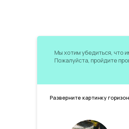
Мы хотим убедиться, что им
Пожалуйста, пройдите пров
Разверните картинку горизо