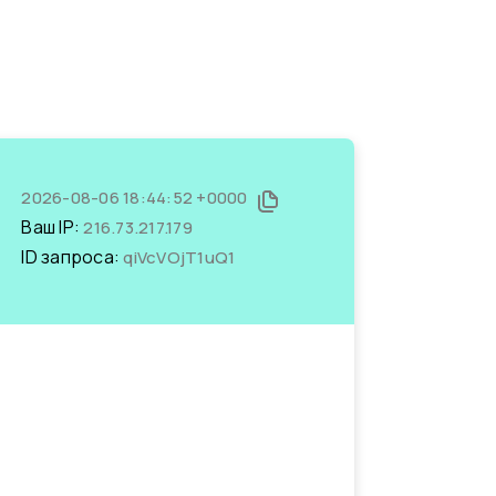
2026-08-06 18:44:52 +0000
Ваш IP:
216.73.217.179
ID запроса:
qiVcVOjT1uQ1