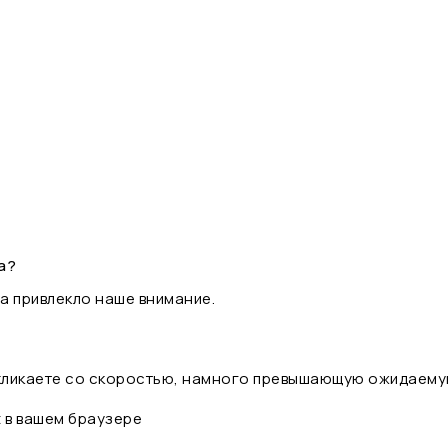
а?
а привлекло наше внимание.
 кликаете со скоростью, намного превышающую ожидаему
t в вашем браузере