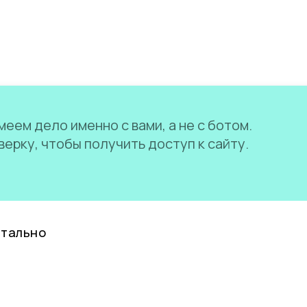
еем дело именно с вами, а не с ботом.
ерку, чтобы получить доступ к сайту.
нтально