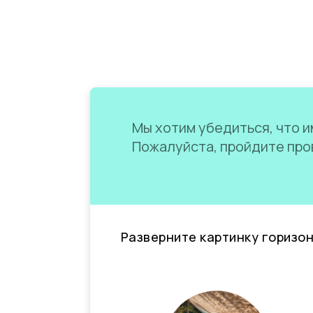
Мы хотим убедиться, что им
Пожалуйста, пройдите пров
Разверните картинку горизо