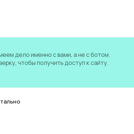
еем дело именно с вами, а не с ботом.
ерку, чтобы получить доступ к сайту.
нтально