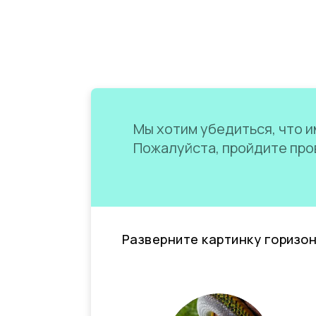
Мы хотим убедиться, что им
Пожалуйста, пройдите пров
Разверните картинку горизо