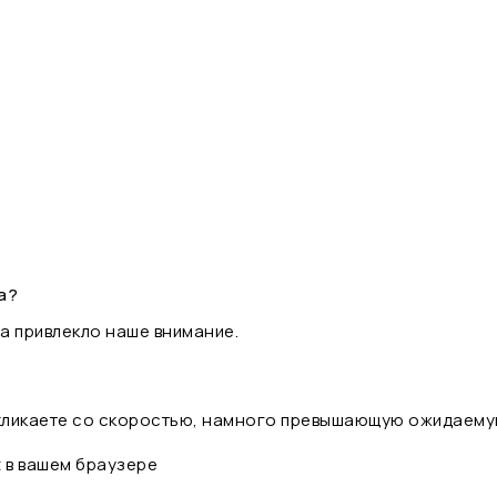
а?
а привлекло наше внимание.
 кликаете со скоростью, намного превышающую ожидаему
t в вашем браузере