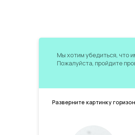
Мы хотим убедиться, что им
Пожалуйста, пройдите пров
Разверните картинку горизо