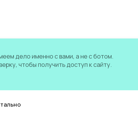
еем дело именно с вами, а не с ботом.
ерку, чтобы получить доступ к сайту.
нтально