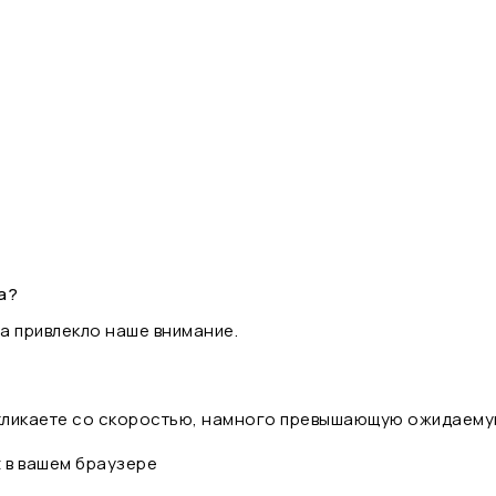
а?
а привлекло наше внимание.
 кликаете со скоростью, намного превышающую ожидаему
t в вашем браузере