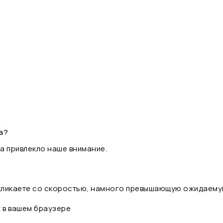
а?
а привлекло наше внимание.
 кликаете со скоростью, намного превышающую ожидаему
t в вашем браузере