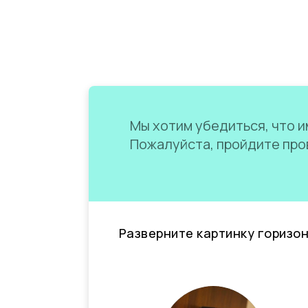
Мы хотим убедиться, что им
Пожалуйста, пройдите пров
Разверните картинку горизо