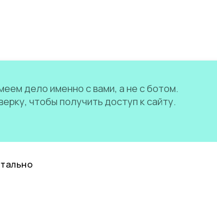
еем дело именно с вами, а не с ботом.
ерку, чтобы получить доступ к сайту.
нтально