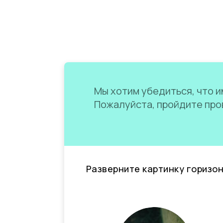
Мы хотим убедиться, что им
Пожалуйста, пройдите пров
Разверните картинку горизо