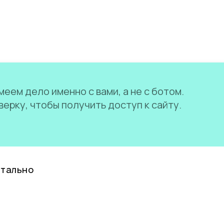
еем дело именно с вами, а не с ботом.
ерку, чтобы получить доступ к сайту.
нтально