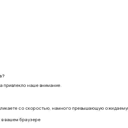
а?
а привлекло наше внимание.
 кликаете со скоростью, намного превышающую ожидаему
t в вашем браузере