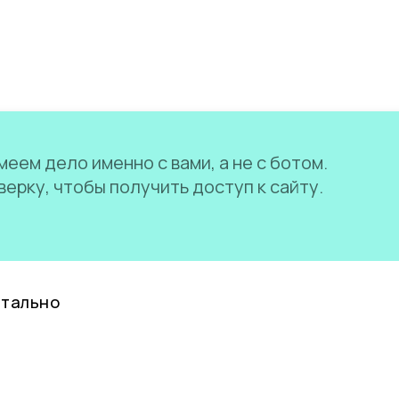
еем дело именно с вами, а не с ботом.
ерку, чтобы получить доступ к сайту.
нтально