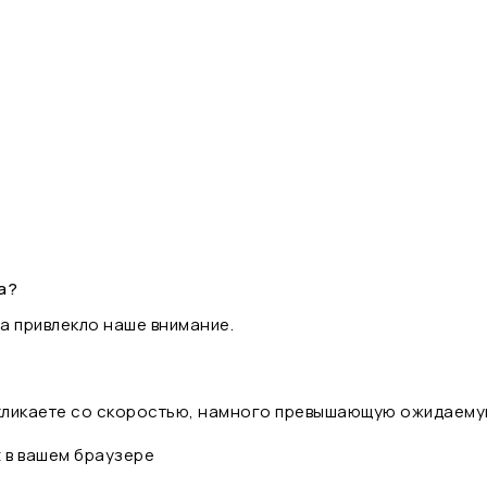
а?
а привлекло наше внимание.
 кликаете со скоростью, намного превышающую ожидаему
t в вашем браузере