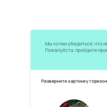
Мы хотим убедиться, что им
Пожалуйста, пройдите пров
Разверните картинку горизо