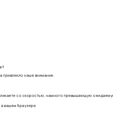
а?
а привлекло наше внимание.
 кликаете со скоростью, намного превышающую ожидаему
t в вашем браузере