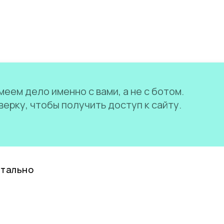
еем дело именно с вами, а не с ботом.
ерку, чтобы получить доступ к сайту.
нтально