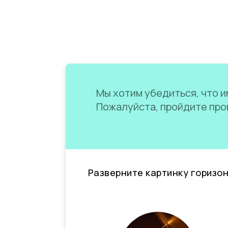
Мы хотим убедиться, что им
Пожалуйста, пройдите пров
Разверните картинку горизо