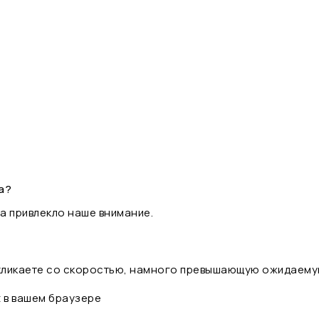
а?
а привлекло наше внимание.
 кликаете со скоростью, намного превышающую ожидаему
t в вашем браузере