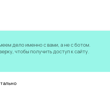
еем дело именно с вами, а не с ботом.
ерку, чтобы получить доступ к сайту.
нтально