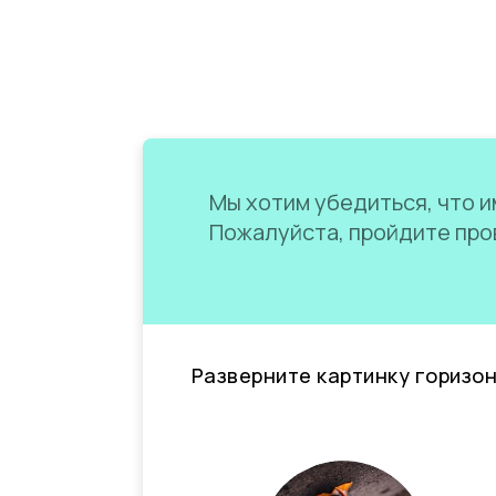
Мы хотим убедиться, что им
Пожалуйста, пройдите пров
Разверните картинку горизо