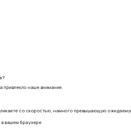
а?
а привлекло наше внимание.
 кликаете со скоростью, намного превышающую ожидаему
t в вашем браузере