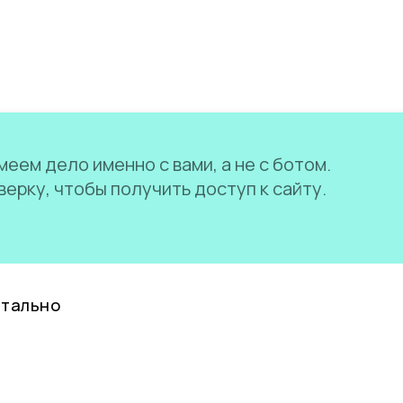
еем дело именно с вами, а не с ботом.
ерку, чтобы получить доступ к сайту.
нтально