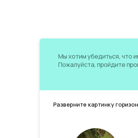
Мы хотим убедиться, что им
Пожалуйста, пройдите пров
Разверните картинку горизо