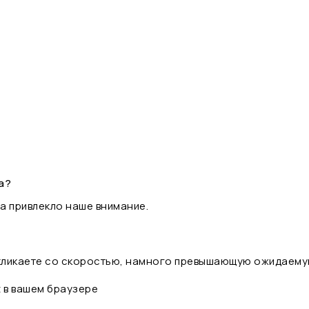
а?
а привлекло наше внимание.
 кликаете со скоростью, намного превышающую ожидаему
t в вашем браузере