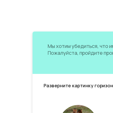
Мы хотим убедиться, что им
Пожалуйста, пройдите пров
Разверните картинку горизо