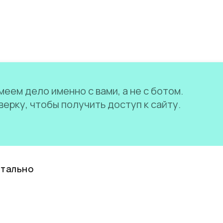
еем дело именно с вами, а не с ботом.
ерку, чтобы получить доступ к сайту.
нтально