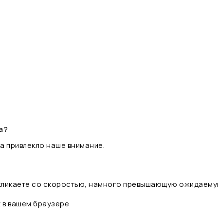
а?
а привлекло наше внимание.
 кликаете со скоростью, намного превышающую ожидаему
t в вашем браузере