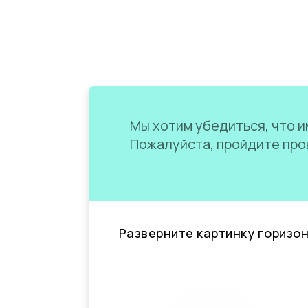
Мы хотим убедиться, что им
Пожалуйста, пройдите пров
Разверните картинку горизо