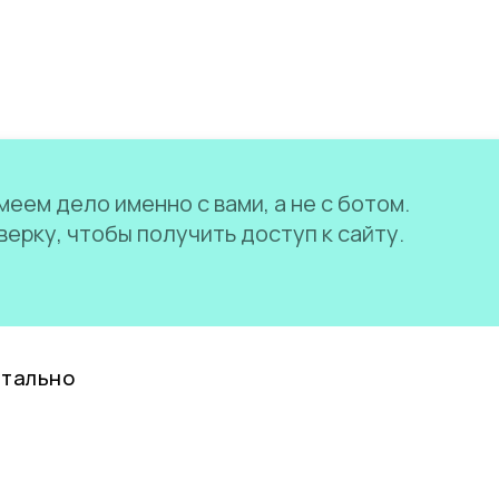
еем дело именно с вами, а не с ботом.
ерку, чтобы получить доступ к сайту.
нтально